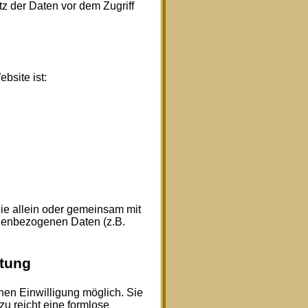
z der Daten vor dem Zugriff
bsite ist:
 die allein oder gemeinsam mit
onenbezogenen Daten (z.B.
itung
hen Einwilligung möglich. Sie
zu reicht eine formlose