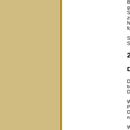
B
g
S
z
N
f
S
S
D
b
D
W
P
D
n
W