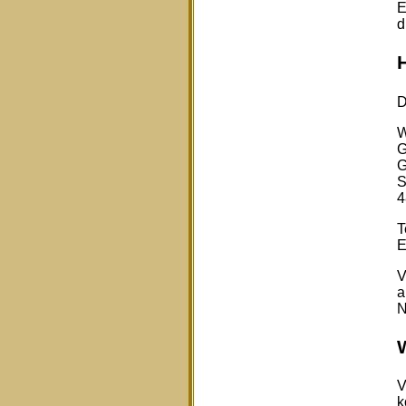
E
d
D
W
G
G
S
4
T
E
V
a
N
V
k