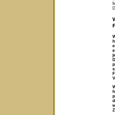
M
D
W
h
e
e
j
D
p
s
F
V
W
h
p
d
w
Z