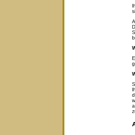
I
s
A
D
S
b
W
E
g
W
S
I
d
w
a
z