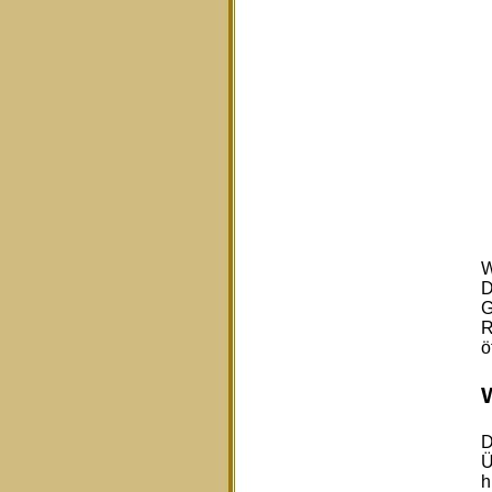
W
D
G
R
ö
D
Ü
h