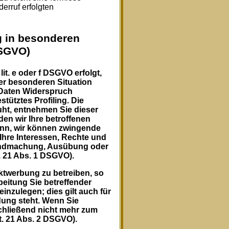
erruf erfolgten
 in besonderen
DSGVO)
it. e oder f DSGVO erfolgt,
rer besonderen Situation
 Daten Widerspruch
tütztes Profiling. Die
uht, entnehmen Sie dieser
en wir Ihre betroffenen
enn, wir können zwingende
Ihre Interessen, Rechte und
ltendmachung, Ausübung oder
 21 Abs. 1 DSGVO).
ktwerbung zu betreiben, so
beitung Sie betreffender
nzulegen; dies gilt auch für
ndung steht. Wenn Sie
hließend nicht mehr zum
. 21 Abs. 2 DSGVO).