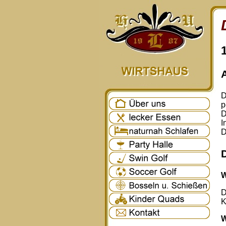
D
p
D
I
D
W
D
K
W