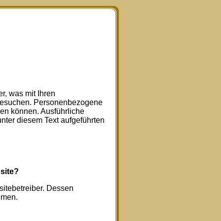
r, was mit Ihren
 besuchen. Personenbezogene
rden können. Ausführliche
ter diesem Text aufgeführten
site?
sitebetreiber. Dessen
hmen.