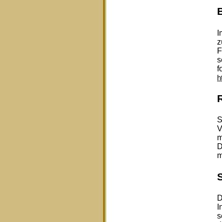
I
z
F
s
f
h
S
V
m
D
m
D
I
s