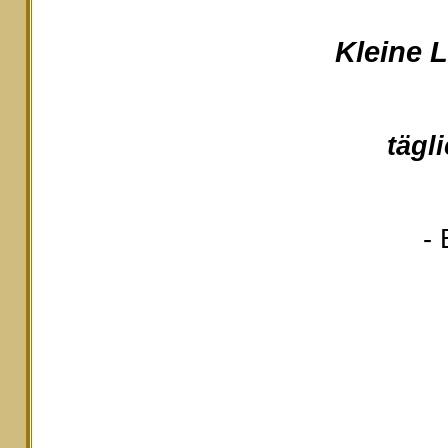
Kleine 
tägl
- 