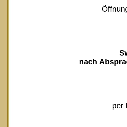
Öffnung
S
nach Absprac
per 