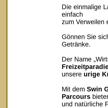
Die einmalige 
einfach
zum Verweilen e
Gönnen Sie sich
Getränke.
Der Name „Wirts
Freizeitparadi
unsere
urige K
Mit dem
Swin G
Parcours
bieten
und natürliche 