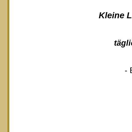
Kleine 
tägl
- 