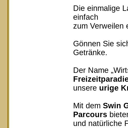
Die einmalige 
einfach
zum Verweilen e
Gönnen Sie sich
Getränke.
Der Name „Wirts
Freizeitparadi
unsere
urige K
Mit dem
Swin G
Parcours
bieten
und natürliche 