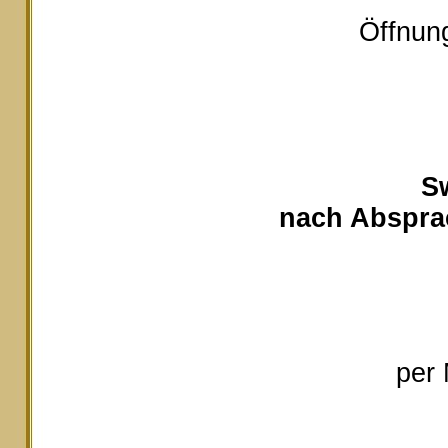
Öffnung
S
nach Absprac
per 