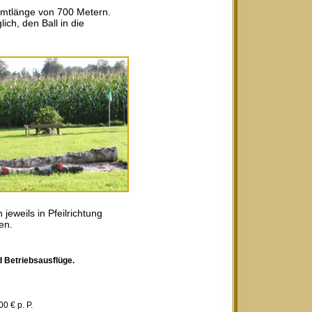
amtlänge von 700 Metern.
ich, den Ball in die
eweils in Pfeilrichtung
en.
d Betriebsausflüge.
 € p. P.