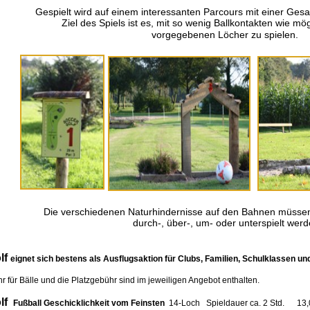
Gespielt wird auf einem interessanten Parcours mit einer Ges
Ziel des Spiels ist es, mit so wenig Ballkontakten wie mögl
vorgegebenen Löcher zu spielen.
Die verschiedenen Naturhindernisse auf den Bahnen müssen j
durch-, über-, um- oder unterspielt werd
f
eignet sich bestens als Ausflugsaktion für Clubs, Familien, Schulklassen un
 Bälle und die Platzgebühr sind im jeweiligen Angebot enthalten.
f
Fußball Geschicklichkeit vom Feinsten
14-Loch Spieldauer ca. 2 Std. 13,00