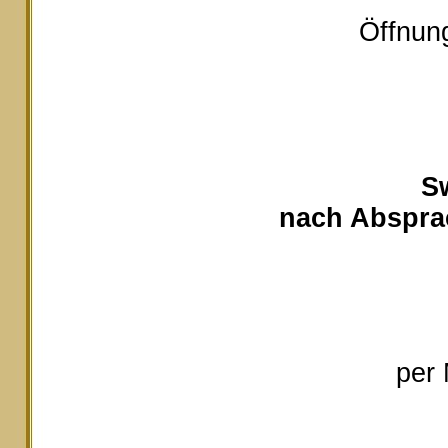
Öffnung
S
nach Absprac
per 