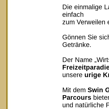
Die einmalige 
einfach
zum Verweilen e
Gönnen Sie sich
Getränke.
Der Name „Wirts
Freizeitparadi
unsere
urige K
Mit dem
Swin G
Parcours
bieten
und natürliche 