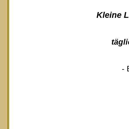
Kleine 
tägl
- 