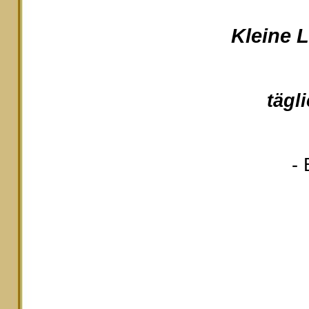
Kleine 
tägl
- 