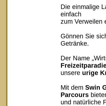
Die einmalige 
einfach
zum Verweilen e
Gönnen Sie sich
Getränke.
Der Name „Wirts
Freizeitparadi
unsere
urige K
Mit dem
Swin G
Parcours
bieten
und natürliche 