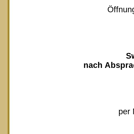
Öffnung
S
nach Absprac
per 