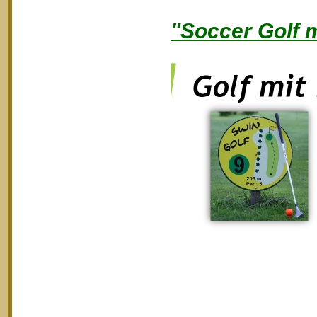
"Soccer Golf 