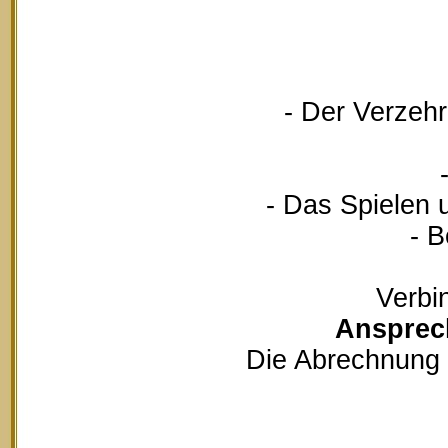
- Der Verzehr
- Das Spielen 
- B
Verbi
Ansprec
Die Abrechnung 