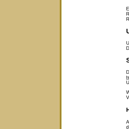
E
R
R
U
D
D
h
U
W
V
H
A
d