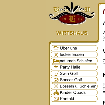
W
S
4
G
G
T
T
E