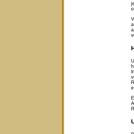
j
o
V
a
a
v
U
h
I
v
R
e
E
A
R