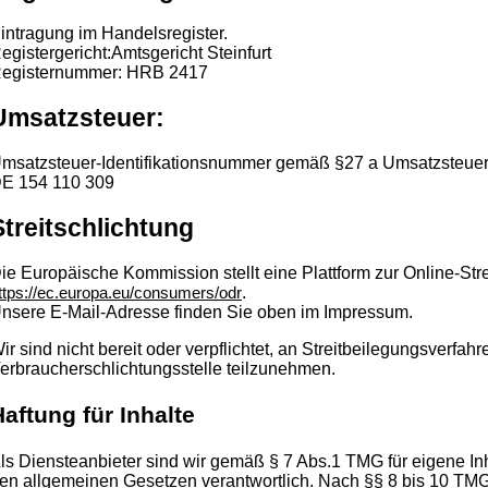
intragung im Handelsregister.
egistergericht:Amtsgericht Steinfurt
egisternummer: HRB 2417
Umsatzsteuer:
msatzsteuer-Identifikationsnummer gemäß §27 a Umsatzsteuer
E 154 110 309
Streitschlichtung
ie Europäische Kommission stellt eine Plattform zur Online-Stre
.
ttps://ec.europa.eu/consumers/odr
nsere E-Mail-Adresse finden Sie oben im Impressum.
ir sind nicht bereit oder verpflichtet, an Streitbeilegungsverfahr
erbraucherschlichtungsstelle teilzunehmen.
aftung für Inhalte
ls Diensteanbieter sind wir gemäß § 7 Abs.1 TMG für eigene In
en allgemeinen Gesetzen verantwortlich. Nach §§ 8 bis 10 TMG 