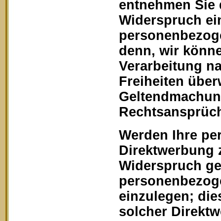
entnehmen Sie 
Widerspruch ein
personenbezoge
denn, wir könn
Verarbeitung na
Freiheiten über
Geltendmachung
Rechtsansprüch
Werden Ihre pe
Direktwerbung z
Widerspruch geg
personenbezoge
einzulegen; dies
solcher Direkt