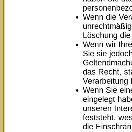
personenbezo
Wenn die Ver
unrechtmäßig 
Löschung die
Wenn wir Ihr
Sie sie jedoc
Geltendmachu
das Recht, st
Verarbeitung
Wenn Sie ein
eingelegt ha
unseren Inte
feststeht, we
die Einschrä