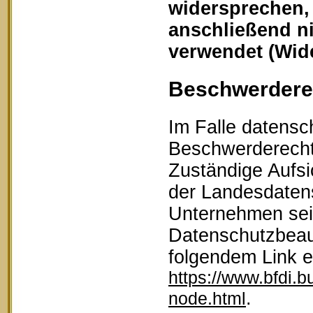
widersprechen,
anschließend n
verwendet (Wid
Beschwerderec
Im Falle datensc
Beschwerderecht 
Zuständige Aufsi
der Landesdaten
Unternehmen sein
Datenschutzbeau
folgendem Link 
https://www.bfdi.b
.
node.html