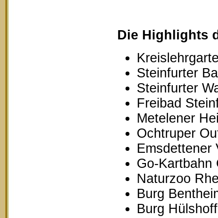
Die Highlights 
Kreislehrgarte
Steinfurter B
Steinfurter W
Freibad Stein
Metelener Hei
Ochtruper Out
Emsdettener 
Go-Kartbahn 
Naturzoo Rhe
Burg Benthei
Burg Hülshoff