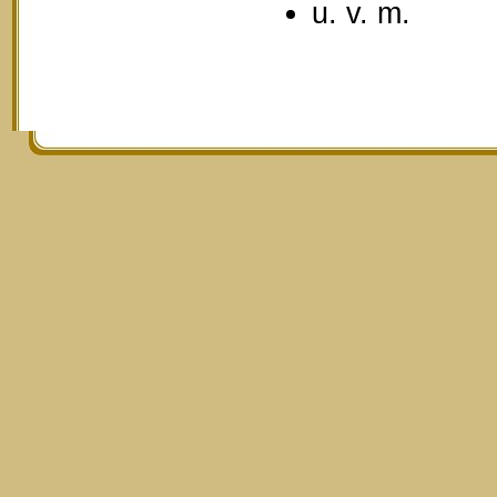
u. v. m.