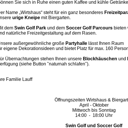
önnen Sie sich in Ruhe einen guten Kaffee und kühle Getränke
er Name „Wirtshaus“ steht für ein ganz besonderes
Freizeitpa
nsere
urige Kneipe
mit Biergarten.
it dem
Swin Golf Park
und dem
Soccer
Golf Parcours
bieten 
nd natürliche Freizeitgestaltung auf dem Rasen.
nsere außergewöhnliche große
Partyhalle
lässt Ihnen
Raum
ür eigene Dekorationsideen und bietet Platz für max. 160 Perso
ür Übernachtungen stehen Ihnen unsere
Blockhäuschen
und
erfügung (siehe Button "naturnah schlafen").
hre Familie Lauff
Öffnungszeiten Wirtshaus & Biergar
April - Oktober
Mittwoch bis Sonntag
14:00 - 18:00 Uhr
Swin Golf und Soccer Golf