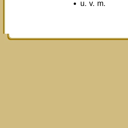
u. v. m.