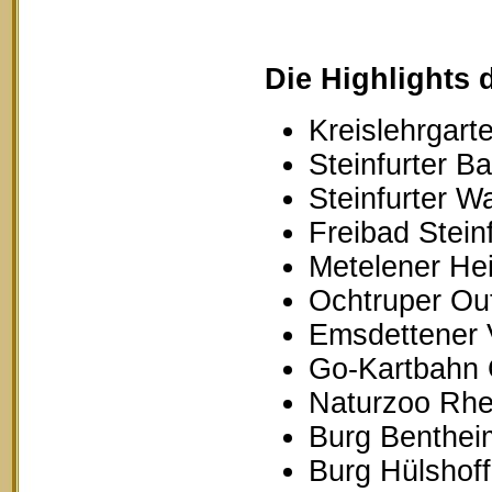
Die Highlights 
Kreislehrgarte
Steinfurter B
Steinfurter W
Freibad Stein
Metelener Hei
Ochtruper Out
Emsdettener 
Go-Kartbahn 
Naturzoo Rhe
Burg Benthei
Burg Hülshoff