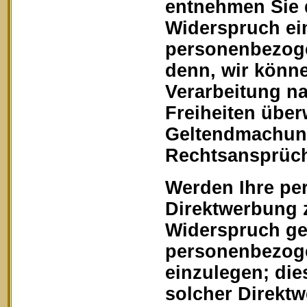
entnehmen Sie 
Widerspruch ein
personenbezoge
denn, wir könn
Verarbeitung na
Freiheiten über
Geltendmachung
Rechtsansprüch
Werden Ihre pe
Direktwerbung z
Widerspruch geg
personenbezoge
einzulegen; dies
solcher Direkt