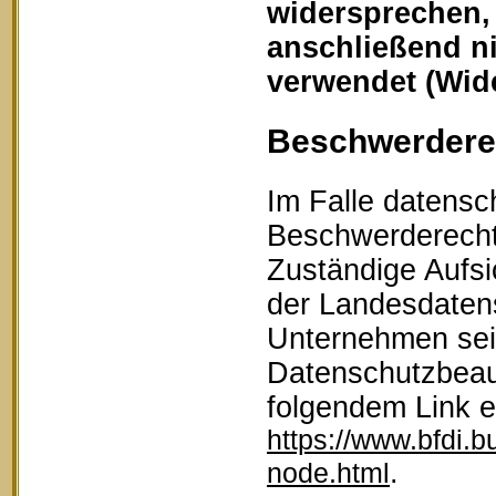
widersprechen,
anschließend n
verwendet (Wid
Beschwerderec
Im Falle datensc
Beschwerderecht 
Zuständige Aufsi
der Landesdaten
Unternehmen sein
Datenschutzbeau
folgendem Link 
https://www.bfdi.b
.
node.html