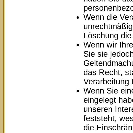
personenbezo
Wenn die Ver
unrechtmäßig 
Löschung die
Wenn wir Ihr
Sie sie jedoc
Geltendmachu
das Recht, st
Verarbeitung
Wenn Sie ein
eingelegt ha
unseren Inte
feststeht, we
die Einschrä