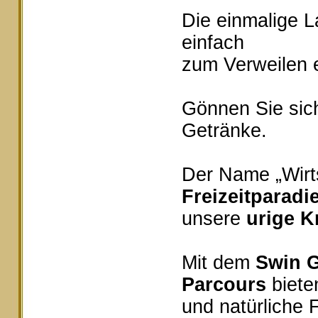
Die einmalige 
einfach
zum Verweilen e
Gönnen Sie sich
Getränke.
Der Name „Wirts
Freizeitparadi
unsere
urige K
Mit dem
Swin G
Parcours
bieten
und natürliche 