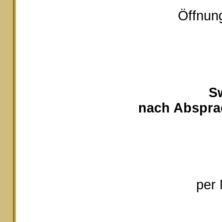
Öffnung
S
nach Absprac
per 