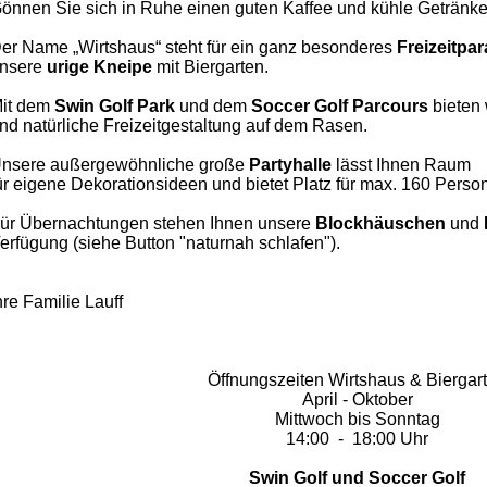
önnen Sie sich in Ruhe einen guten Kaffee und kühle Getränke
er Name „Wirtshaus“ steht für ein ganz besonderes
Freizeitpa
nsere
urige Kneipe
mit Biergarten.
it dem
Swin Golf Park
und dem
Soccer
Golf Parcours
bieten 
nd natürliche Freizeitgestaltung auf dem Rasen.
nsere außergewöhnliche große
Partyhalle
lässt Ihnen
Raum
ür eigene Dekorationsideen und bietet Platz für max. 160 Perso
ür Übernachtungen stehen Ihnen unsere
Blockhäuschen
und
erfügung (siehe Button "naturnah schlafen").
hre Familie Lauff
Öffnungszeiten Wirtshaus & Biergar
April - Oktober
Mittwoch bis Sonntag
14:00 - 18:00 Uhr
Swin Golf und Soccer Golf