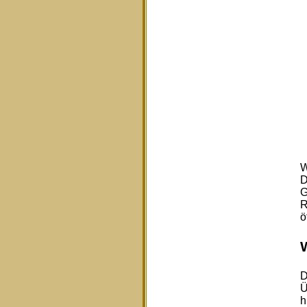
W
D
G
R
ö
D
Ü
h