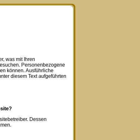
r, was mit Ihren
 besuchen. Personenbezogene
rden können. Ausführliche
ter diesem Text aufgeführten
site?
sitebetreiber. Dessen
hmen.