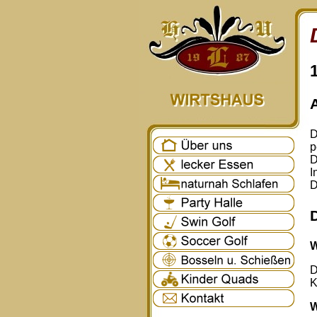
D
p
D
I
D
W
D
K
W