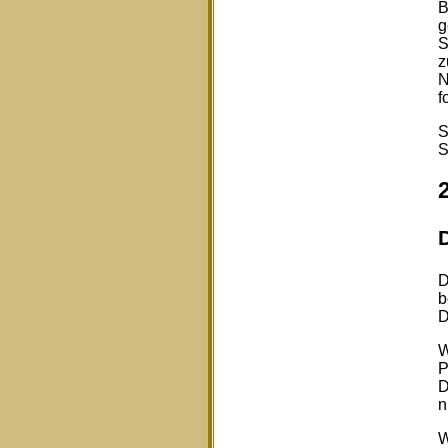
B
g
S
z
N
f
S
S
D
b
D
W
P
D
n
W