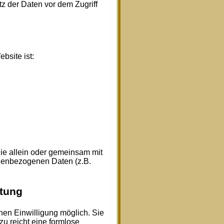
z der Daten vor dem Zugriff
bsite ist:
 die allein oder gemeinsam mit
onenbezogenen Daten (z.B.
itung
hen Einwilligung möglich. Sie
zu reicht eine formlose