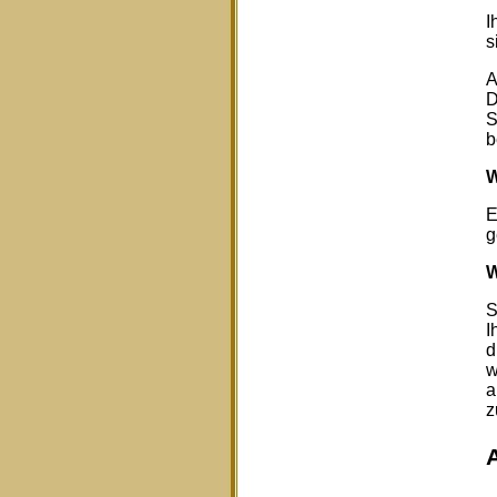
I
s
A
D
S
b
W
E
g
W
S
I
d
w
a
z