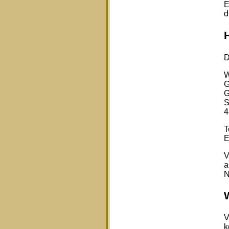
E
d
D
W
G
G
S
4
T
E
V
a
N
V
k