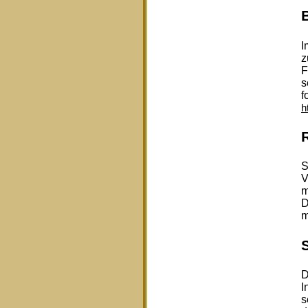
I
z
F
s
f
h
S
V
m
D
m
D
I
s