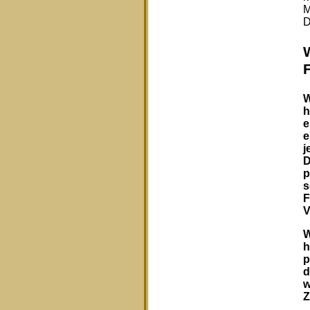
M
D
W
h
e
e
j
D
p
s
F
V
W
h
p
d
w
Z