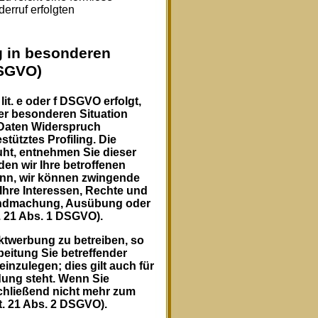
erruf erfolgten
 in besonderen
DSGVO)
it. e oder f DSGVO erfolgt,
rer besonderen Situation
 Daten Widerspruch
tütztes Profiling. Die
uht, entnehmen Sie dieser
en wir Ihre betroffenen
enn, wir können zwingende
Ihre Interessen, Rechte und
ltendmachung, Ausübung oder
 21 Abs. 1 DSGVO).
ktwerbung zu betreiben, so
beitung Sie betreffender
nzulegen; dies gilt auch für
ndung steht. Wenn Sie
hließend nicht mehr zum
. 21 Abs. 2 DSGVO).