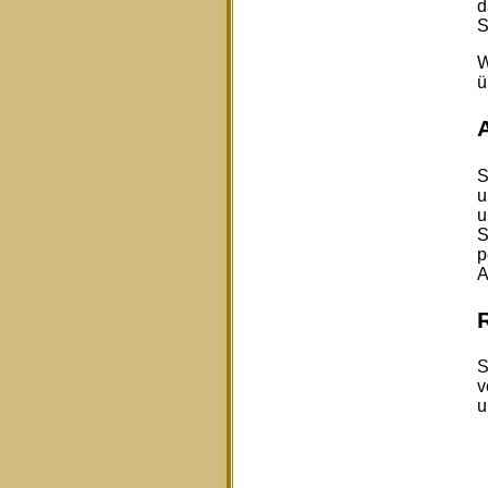
d
S
W
ü
S
u
u
S
p
A
S
v
u