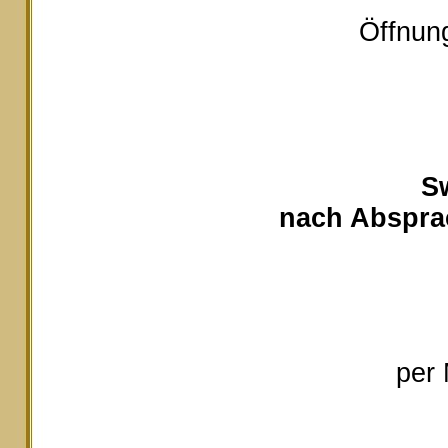
Öffnung
S
nach Absprac
per 