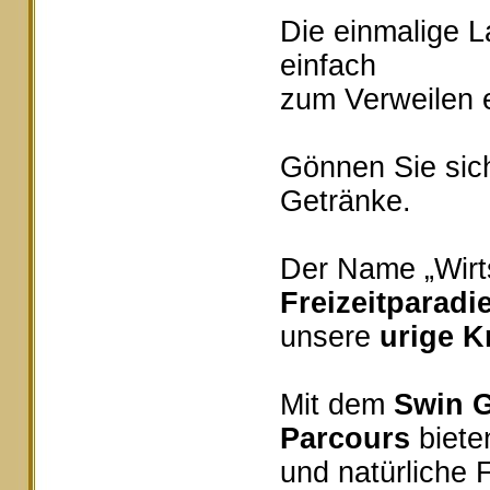
Die einmalige 
einfach
zum Verweilen e
Gönnen Sie sich
Getränke.
Der Name „Wirts
Freizeitparadi
unsere
urige K
Mit dem
Swin G
Parcours
bieten
und natürliche 