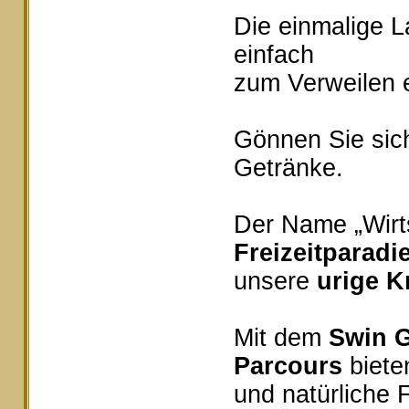
Die einmalige 
einfach
zum Verweilen e
Gönnen Sie sich
Getränke.
Der Name „Wirts
Freizeitparadi
unsere
urige K
Mit dem
Swin G
Parcours
bieten
und natürliche 