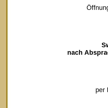
Öffnung
S
nach Absprac
per 