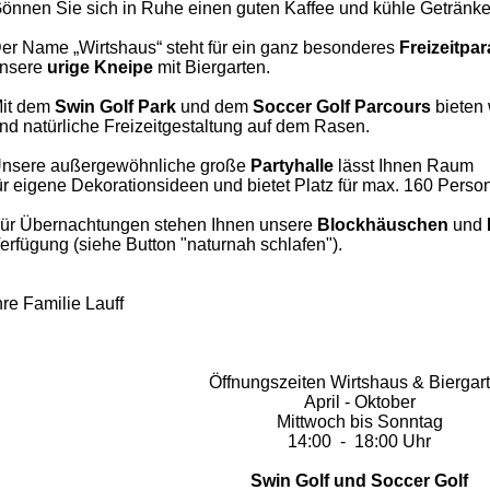
önnen Sie sich in Ruhe einen guten Kaffee und kühle Getränke
er Name „Wirtshaus“ steht für ein ganz besonderes
Freizeitpa
nsere
urige Kneipe
mit Biergarten.
it dem
Swin Golf Park
und dem
Soccer
Golf Parcours
bieten 
nd natürliche Freizeitgestaltung auf dem Rasen.
nsere außergewöhnliche große
Partyhalle
lässt Ihnen
Raum
ür eigene Dekorationsideen und bietet Platz für max. 160 Perso
ür Übernachtungen stehen Ihnen unsere
Blockhäuschen
und
erfügung (siehe Button "naturnah schlafen").
hre Familie Lauff
Öffnungszeiten Wirtshaus & Biergar
April - Oktober
Mittwoch bis Sonntag
14:00 - 18:00 Uhr
Swin Golf und Soccer Golf