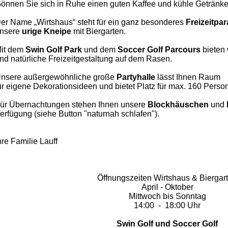
önnen Sie sich in Ruhe einen guten Kaffee und kühle Getränke
er Name „Wirtshaus“ steht für ein ganz besonderes
Freizeitpa
nsere
urige Kneipe
mit Biergarten.
it dem
Swin Golf Park
und dem
Soccer
Golf Parcours
bieten 
nd natürliche Freizeitgestaltung auf dem Rasen.
nsere außergewöhnliche große
Partyhalle
lässt Ihnen
Raum
ür eigene Dekorationsideen und bietet Platz für max. 160 Perso
ür Übernachtungen stehen Ihnen unsere
Blockhäuschen
und
erfügung (siehe Button "naturnah schlafen").
hre Familie Lauff
Öffnungszeiten Wirtshaus & Biergar
April - Oktober
Mittwoch bis Sonntag
14:00 - 18:00 Uhr
Swin Golf und Soccer Golf