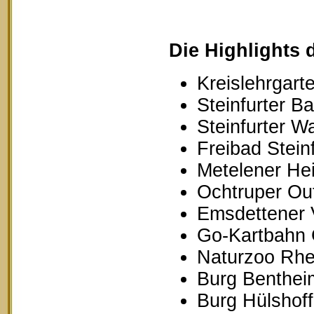
Die Highlights 
Kreislehrgarte
Steinfurter B
Steinfurter W
Freibad Stein
Metelener Hei
Ochtruper Out
Emsdettener 
Go-Kartbahn 
Naturzoo Rhe
Burg Benthei
Burg Hülshoff