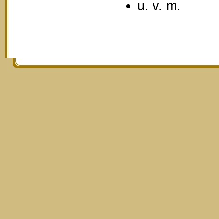
u. v. m.