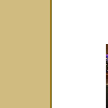
F
E
M