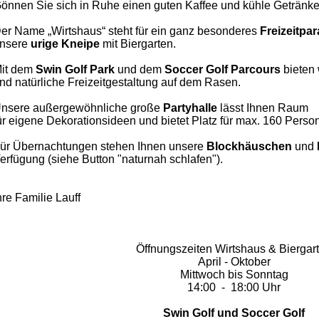
önnen Sie sich in Ruhe einen guten Kaffee und kühle Getränke
er Name „Wirtshaus“ steht für ein ganz besonderes
Freizeitpa
nsere
urige Kneipe
mit Biergarten.
it dem
Swin Golf Park
und dem
Soccer
Golf Parcours
bieten 
nd natürliche Freizeitgestaltung auf dem Rasen.
nsere außergewöhnliche große
Partyhalle
lässt Ihnen
Raum
ür eigene Dekorationsideen und bietet Platz für max. 160 Perso
ür Übernachtungen stehen Ihnen unsere
Blockhäuschen
und
erfügung (siehe Button "naturnah schlafen").
hre Familie Lauff
Öffnungszeiten Wirtshaus & Biergar
April - Oktober
Mittwoch bis Sonntag
14:00 - 18:00 Uhr
Swin Golf und Soccer Golf