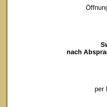
Öffnung
S
nach Absprac
per 