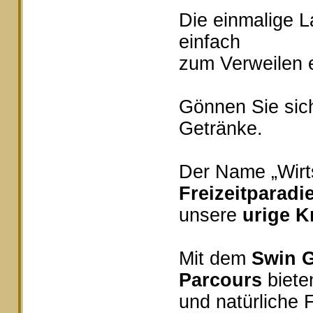
Die einmalige 
einfach
zum Verweilen e
Gönnen Sie sich
Getränke.
Der Name „Wirts
Freizeitparadi
unsere
urige K
Mit dem
Swin G
Parcours
bieten
und natürliche 