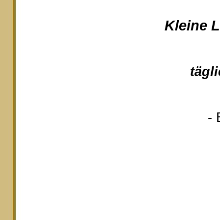
Kleine 
tägl
- 