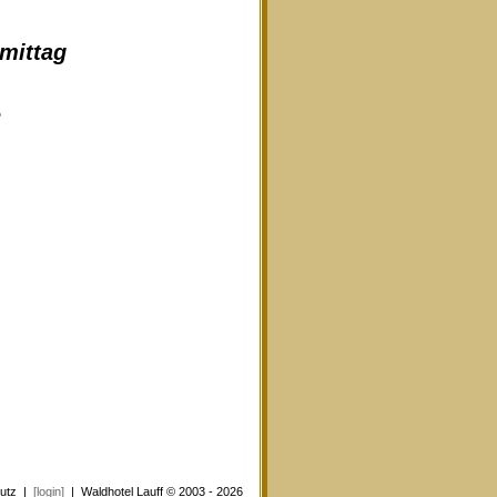
hmittag
e
utz
|
[login]
| Waldhotel Lauff © 2003 - 2026