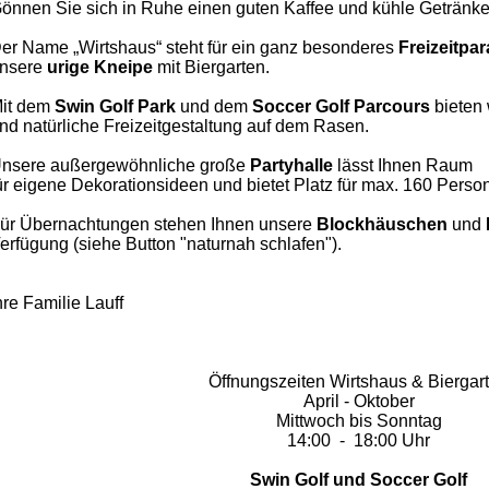
önnen Sie sich in Ruhe einen guten Kaffee und kühle Getränke
er Name „Wirtshaus“ steht für ein ganz besonderes
Freizeitpa
nsere
urige Kneipe
mit Biergarten.
it dem
Swin Golf Park
und dem
Soccer
Golf Parcours
bieten 
nd natürliche Freizeitgestaltung auf dem Rasen.
nsere außergewöhnliche große
Partyhalle
lässt Ihnen
Raum
ür eigene Dekorationsideen und bietet Platz für max. 160 Perso
ür Übernachtungen stehen Ihnen unsere
Blockhäuschen
und
erfügung (siehe Button "naturnah schlafen").
hre Familie Lauff
Öffnungszeiten Wirtshaus & Biergar
April - Oktober
Mittwoch bis Sonntag
14:00 - 18:00 Uhr
Swin Golf und Soccer Golf