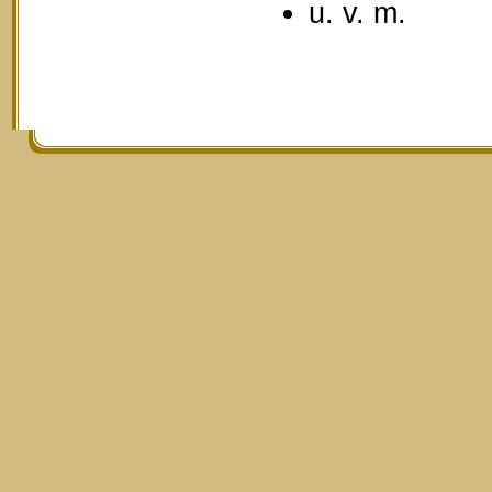
u. v. m.