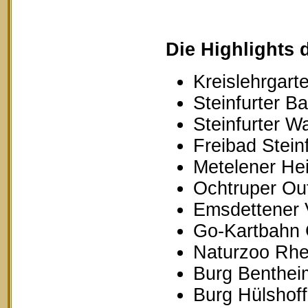
Die Highlights 
Kreislehrgarte
Steinfurter B
Steinfurter W
Freibad Stein
Metelener Hei
Ochtruper Out
Emsdettener 
Go-Kartbahn 
Naturzoo Rhe
Burg Benthei
Burg Hülshoff