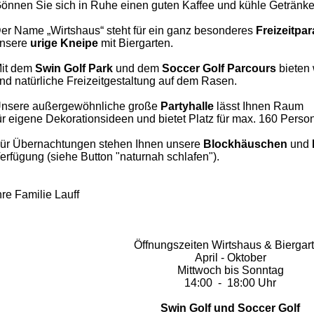
önnen Sie sich in Ruhe einen guten Kaffee und kühle Getränke
er Name „Wirtshaus“ steht für ein ganz besonderes
Freizeitpa
nsere
urige Kneipe
mit Biergarten.
it dem
Swin Golf Park
und dem
Soccer
Golf Parcours
bieten 
nd natürliche Freizeitgestaltung auf dem Rasen.
nsere außergewöhnliche große
Partyhalle
lässt Ihnen
Raum
ür eigene Dekorationsideen und bietet Platz für max. 160 Perso
ür Übernachtungen stehen Ihnen unsere
Blockhäuschen
und
erfügung (siehe Button "naturnah schlafen").
hre Familie Lauff
Öffnungszeiten Wirtshaus & Biergar
April - Oktober
Mittwoch bis Sonntag
14:00 - 18:00 Uhr
Swin Golf und Soccer Golf