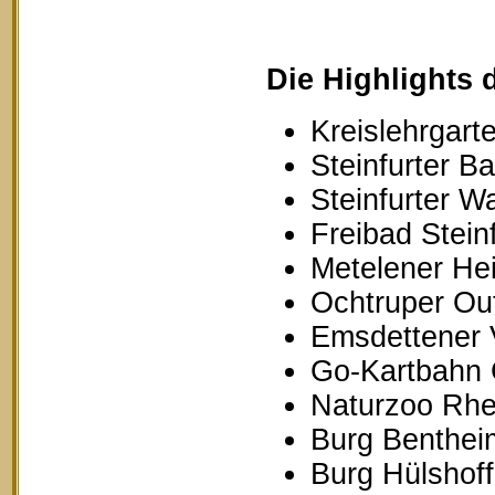
Die Highlights 
Kreislehrgarte
Steinfurter B
Steinfurter W
Freibad Stein
Metelener Hei
Ochtruper Out
Emsdettener 
Go-Kartbahn 
Naturzoo Rhe
Burg Benthei
Burg Hülshoff