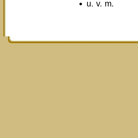
u. v. m.