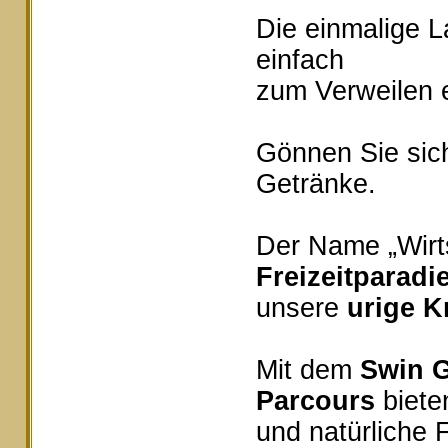
Die einmalige 
einfach
zum Verweilen e
Gönnen Sie sich
Getränke.
Der Name „Wirts
Freizeitparadi
unsere
urige K
Mit dem
Swin G
Parcours
bieten
und natürliche 