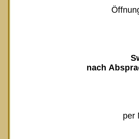
Öffnung
S
nach Absprac
per 