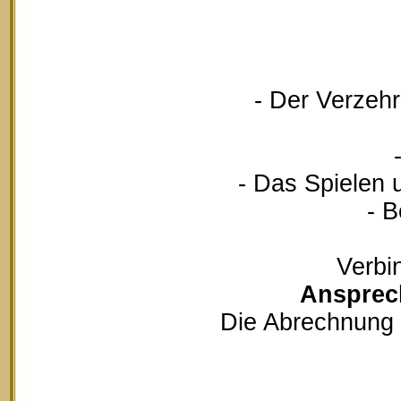
- Der Verzehr
- Das Spielen 
- B
Verbi
Ansprec
Die Abrechnung 