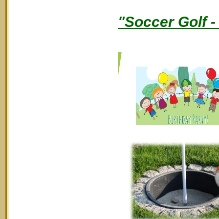
"Soccer Golf -