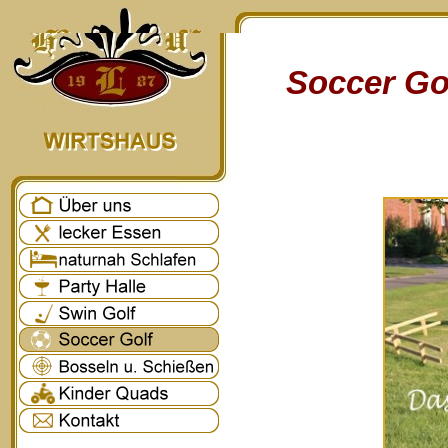
Soccer Go