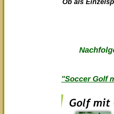
Ob als Einzelsp
Nachfolge
"Soccer Golf mi