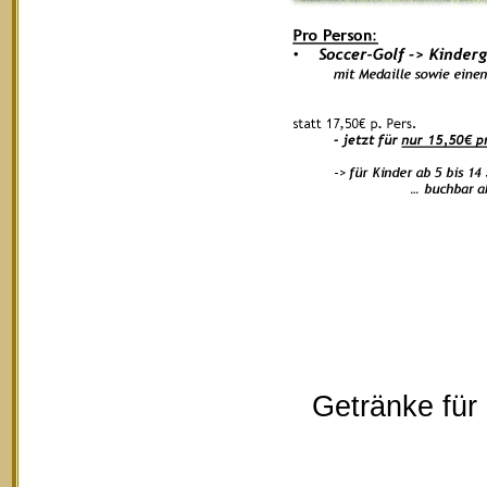
Getränke fü
Vo