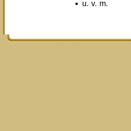
u. v. m.