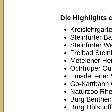
Die Highlights 
Kreislehrgarte
Steinfurter B
Steinfurter W
Freibad Stein
Metelener Hei
Ochtruper Out
Emsdettener 
Go-Kartbahn 
Naturzoo Rhe
Burg Benthei
Burg Hülshoff