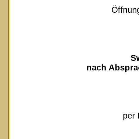
Öffnung
S
nach Absprac
per 