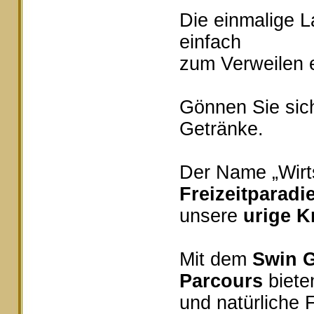
Die einmalige 
einfach
zum Verweilen e
Gönnen Sie sich
Getränke.
Der Name „Wirts
Freizeitparadi
unsere
urige K
Mit dem
Swin G
Parcours
bieten
und natürliche 