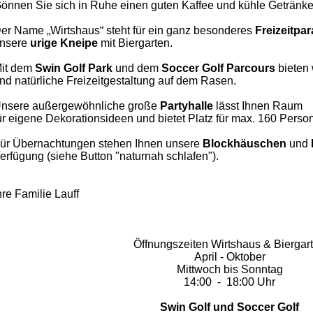
önnen Sie sich in Ruhe einen guten Kaffee und kühle Getränke
er Name „Wirtshaus“ steht für ein ganz besonderes
Freizeitpa
nsere
urige Kneipe
mit Biergarten.
it dem
Swin Golf Park
und dem
Soccer
Golf Parcours
bieten 
nd natürliche Freizeitgestaltung auf dem Rasen.
nsere außergewöhnliche große
Partyhalle
lässt Ihnen
Raum
ür eigene Dekorationsideen und bietet Platz für max. 160 Perso
ür Übernachtungen stehen Ihnen unsere
Blockhäuschen
und
erfügung (siehe Button "naturnah schlafen").
hre Familie Lauff
Öffnungszeiten Wirtshaus & Biergar
April - Oktober
Mittwoch bis Sonntag
14:00 - 18:00 Uhr
Swin Golf und Soccer Golf