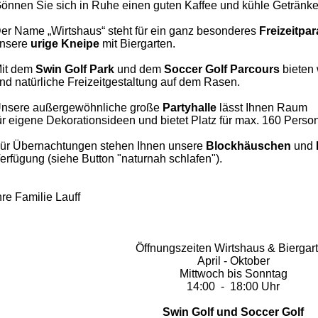
önnen Sie sich in Ruhe einen guten Kaffee und kühle Getränke
er Name „Wirtshaus“ steht für ein ganz besonderes
Freizeitpa
nsere
urige Kneipe
mit Biergarten.
it dem
Swin Golf Park
und dem
Soccer
Golf Parcours
bieten 
nd natürliche Freizeitgestaltung auf dem Rasen.
nsere außergewöhnliche große
Partyhalle
lässt Ihnen
Raum
ür eigene Dekorationsideen und bietet Platz für max. 160 Perso
ür Übernachtungen stehen Ihnen unsere
Blockhäuschen
und
erfügung (siehe Button "naturnah schlafen").
hre Familie Lauff
Öffnungszeiten Wirtshaus & Biergar
April - Oktober
Mittwoch bis Sonntag
14:00 - 18:00 Uhr
Swin Golf und Soccer Golf