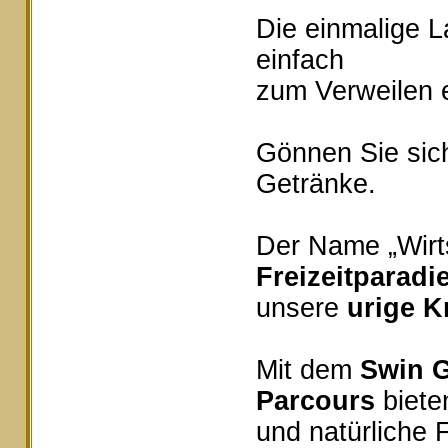
Die einmalige 
einfach
zum Verweilen e
Gönnen Sie sich
Getränke.
Der Name „Wirts
Freizeitparadi
unsere
urige K
Mit dem
Swin G
Parcours
bieten
und natürliche 