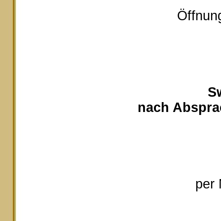
Öffnung
S
nach Absprac
per 