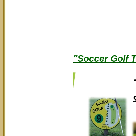
"Soccer Golf T