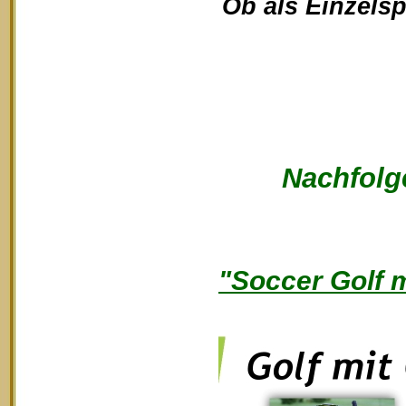
Ob als Einzelsp
Nachfolge
"Soccer Golf mi