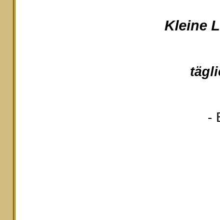
Kleine 
tägl
- 