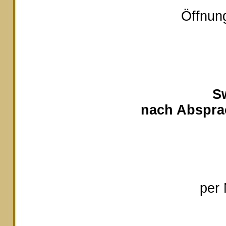
Öffnung
S
nach Absprac
per 