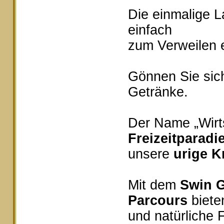
Die einmalige 
einfach
zum Verweilen e
Gönnen Sie sich
Getränke.
Der Name „Wirts
Freizeitparadi
unsere
urige K
Mit dem
Swin G
Parcours
bieten
und natürliche 