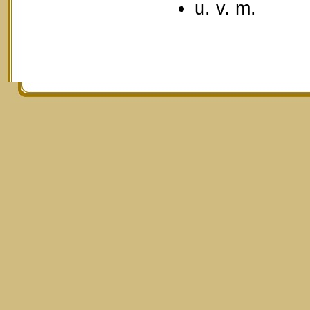
u. v. m.