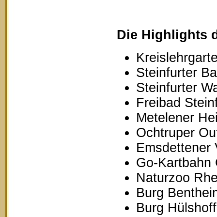
Die Highlights 
Kreislehrgarte
Steinfurter B
Steinfurter W
Freibad Stein
Metelener Hei
Ochtruper Out
Emsdettener 
Go-Kartbahn 
Naturzoo Rhe
Burg Benthei
Burg Hülshoff