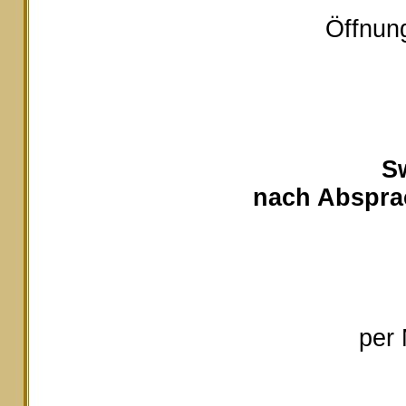
Öffnung
S
nach Absprac
per 