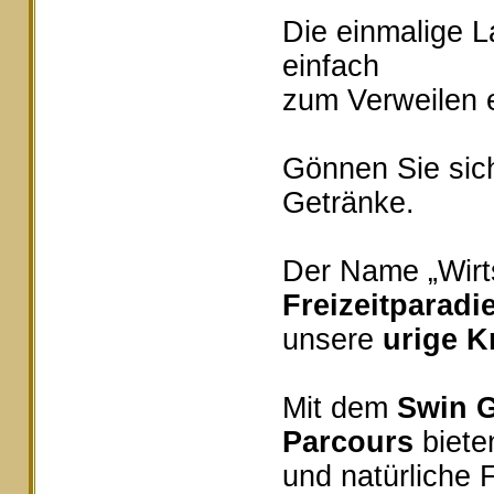
Die einmalige 
einfach
zum Verweilen e
Gönnen Sie sich
Getränke.
Der Name „Wirts
Freizeitparadi
unsere
urige K
Mit dem
Swin G
Parcours
bieten
und natürliche 