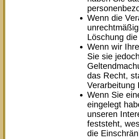
personenbezo
Wenn die Ver
unrechtmäßig 
Löschung die
Wenn wir Ihr
Sie sie jedoc
Geltendmachu
das Recht, st
Verarbeitung
Wenn Sie ein
eingelegt ha
unseren Inte
feststeht, we
die Einschrä