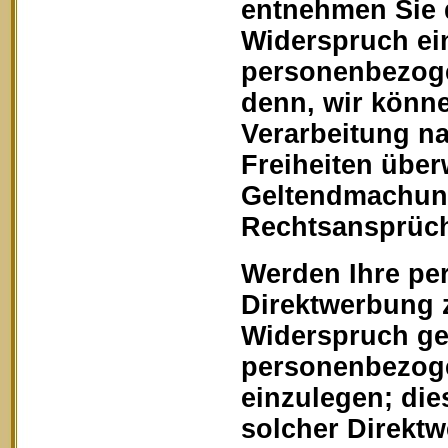
entnehmen Sie 
Widerspruch ein
personenbezoge
denn, wir könn
Verarbeitung na
Freiheiten über
Geltendmachung
Rechtsansprüch
Werden Ihre pe
Direktwerbung z
Widerspruch geg
personenbezoge
einzulegen; dies
solcher Direkt