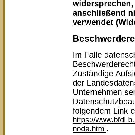
widersprechen,
anschließend n
verwendet (Wid
Beschwerderec
Im Falle datensc
Beschwerderecht 
Zuständige Aufsi
der Landesdaten
Unternehmen sein
Datenschutzbeau
folgendem Link 
https://www.bfdi.b
.
node.html