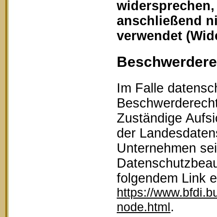
widersprechen,
anschließend n
verwendet (Wid
Beschwerderec
Im Falle datensc
Beschwerderecht 
Zuständige Aufsi
der Landesdaten
Unternehmen sein
Datenschutzbeau
folgendem Link 
https://www.bfdi.b
.
node.html