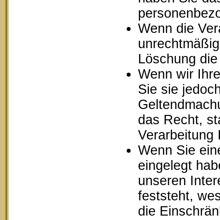
personenbezo
Wenn die Ver
unrechtmäßig 
Löschung die
Wenn wir Ihr
Sie sie jedoc
Geltendmachu
das Recht, st
Verarbeitung
Wenn Sie ein
eingelegt ha
unseren Inte
feststeht, we
die Einschrä