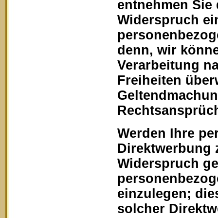
entnehmen Sie 
Widerspruch ein
personenbezoge
denn, wir könn
Verarbeitung na
Freiheiten über
Geltendmachung
Rechtsansprüch
Werden Ihre pe
Direktwerbung z
Widerspruch geg
personenbezoge
einzulegen; dies
solcher Direkt