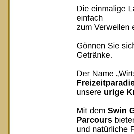
Die einmalige 
einfach
zum Verweilen e
Gönnen Sie sich
Getränke.
Der Name „Wirts
Freizeitparadi
unsere
urige K
Mit dem
Swin G
Parcours
bieten
und natürliche 