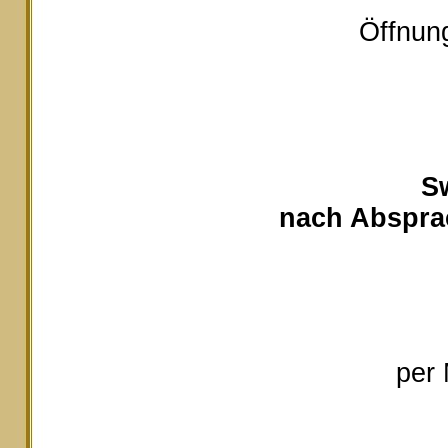
Öffnung
S
nach Absprac
per 