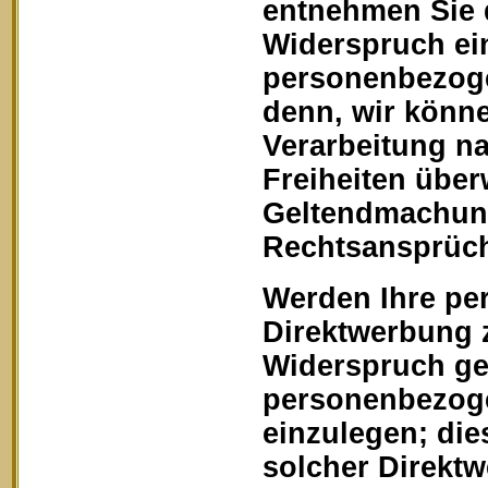
entnehmen Sie 
Widerspruch ein
personenbezoge
denn, wir könn
Verarbeitung na
Freiheiten über
Geltendmachung
Rechtsansprüch
Werden Ihre pe
Direktwerbung z
Widerspruch geg
personenbezoge
einzulegen; dies
solcher Direkt