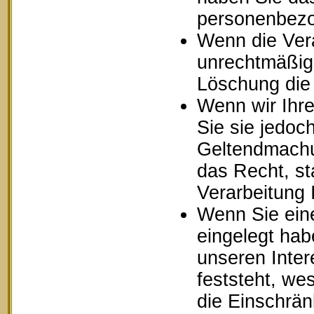
personenbezo
Wenn die Ver
unrechtmäßig 
Löschung die
Wenn wir Ihr
Sie sie jedoc
Geltendmachu
das Recht, st
Verarbeitung
Wenn Sie ein
eingelegt ha
unseren Inte
feststeht, we
die Einschrä