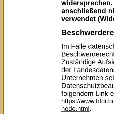
widersprechen,
anschließend n
verwendet (Wid
Beschwerderec
Im Falle datensc
Beschwerderecht 
Zuständige Aufsi
der Landesdaten
Unternehmen sein
Datenschutzbeau
folgendem Link 
https://www.bfdi.b
.
node.html